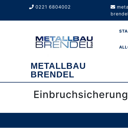
Skip
0221 6804002
meta
to
brende
content
STA
ALL
METALLBAU
BRENDEL
Einbruchsicherung
Scroll