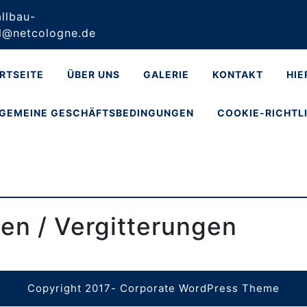
llbau-
l@netcologne.de
RTSEITE
ÜBER UNS
GALERIE
KONTAKT
HIE
GEMEINE GESCHÄFTSBEDINGUNGEN
COOKIE-RICHTLI
en / Vergitterungen
Copyright 2017-
Corporate WordPress Theme