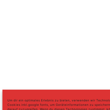
Up
Um dir ein optimales Erlebnis zu bieten, verwenden wir Technol
Cookies inkl.google fonts, um Geräteinformationen zu speicher
darauf zuzugreifen. Wenn du diesen Technologien zustimmst, k