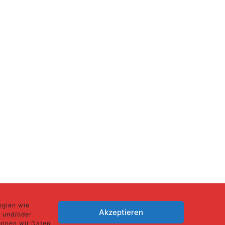
ogien wie
Akzeptieren
n und/oder
önnen wir Daten